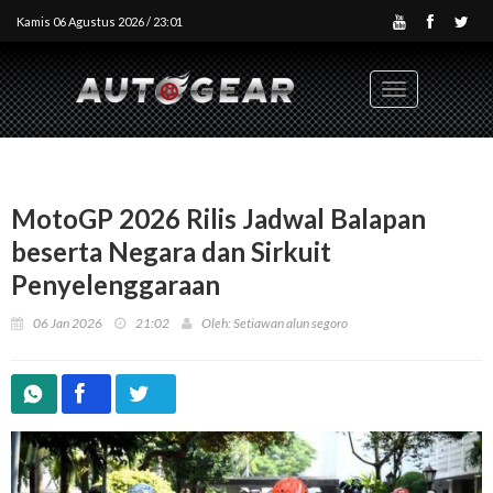
Kamis 06 Agustus 2026 / 23:01
Toggle
navigation
MotoGP 2026 Rilis Jadwal Balapan
beserta Negara dan Sirkuit
Penyelenggaraan
06 Jan 2026
21:02
Oleh: Setiawan alun segoro