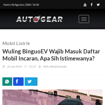
Kamis 06 Agustus 2026 / 14:02
Toggle
navigation
Mobil Listrik
Wuling BinguoEV Wajib Masuk Daftar
Mobil Incaran, Apa Sih Istimewanya?
26 Jan 2024
13:27
Oleh: Ahmad Garuda