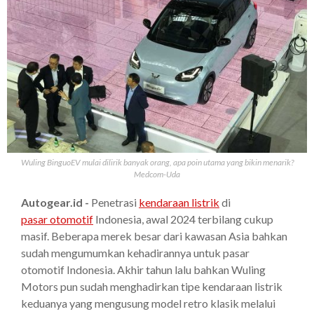
Wuling BinguoEV mulai dilirik banyak orang, apa poin utama yang bikin menarik?
Medcom-Uda
Autogear.id -
Penetrasi
kendaraan listrik
di
pasar otomotif
Indonesia, awal 2024 terbilang cukup
masif. Beberapa merek besar dari kawasan Asia bahkan
sudah mengumumkan kehadirannya untuk pasar
otomotif Indonesia. Akhir tahun lalu bahkan Wuling
Motors pun sudah menghadirkan tipe kendaraan listrik
keduanya yang mengusung model retro klasik melalui