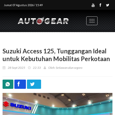
Jumat 07 Agustus 2026 / 15:49
Toggle
navigation
Suzuki Access 125, Tunggangan Ideal
untuk Kebutuhan Mobilitas Perkotaan
28 Sept 2025
22:33
Oleh: Setiawan alun segoro