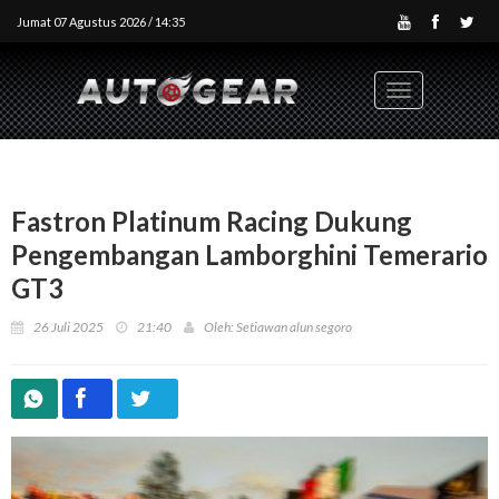
Jumat 07 Agustus 2026 / 14:35
Toggle
navigation
Fastron Platinum Racing Dukung
Pengembangan Lamborghini Temerario
GT3
26 Juli 2025
21:40
Oleh: Setiawan alun segoro