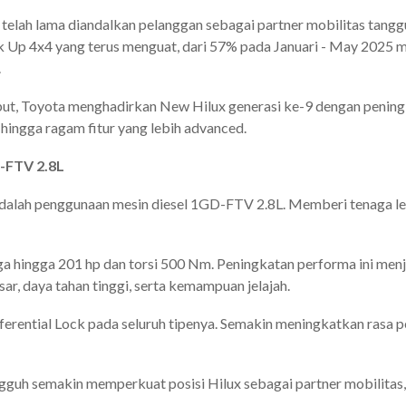
telah lama diandalkan pelanggan sebagai partner mobilitas tanggu
ck Up 4x4 yang terus menguat, dari 57% pada Januari - May 2025 m
.
t, Toyota menghadirkan New Hilux generasi ke-9 dengan peningkat
 hingga ragam fitur yang lebih advanced.
-FTV 2.8L
dalah penggunaan mesin diesel 1GD-FTV 2.8L. Memberi tenaga leb
aga hingga 201 hp dan torsi 500 Nm. Peningkatan performa ini me
ar, daya tahan tinggi, serta kemampuan jelajah.
erential Lock pada seluruh tipenya. Semakin meningkatkan rasa pe
guh semakin memperkuat posisi Hilux sebagai partner mobilitas,