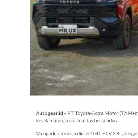
Autogear.id
– PT Toyota-Astra Motor (TAM) me
keselamatan, serta kualitas berkendara.
Mengadopsi mesin diesel 1GD-FTV 2.8L, dengan 