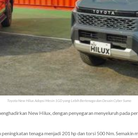
Toyota New Hilux Adopsi Mesin 1GD yang Lebih Bertenaga dan Desain Cyber Sumo
nghadirkan New Hilux, dengan penyegaran menyeluruh pada perfo
peningkatan tenaga menjadi 201 hp dan torsi 500 Nm. Semakin m