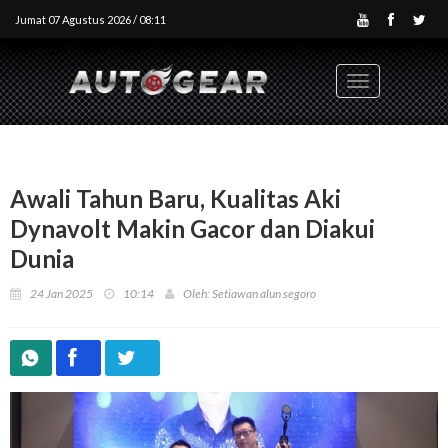
Jumat 07 Agustus 2026 / 08:11
Toggle
navigation
Awali Tahun Baru, Kualitas Aki
Dynavolt Makin Gacor dan Diakui
Dunia
24 Jan 2025
10:14
Oleh: Setiawan alun segoro