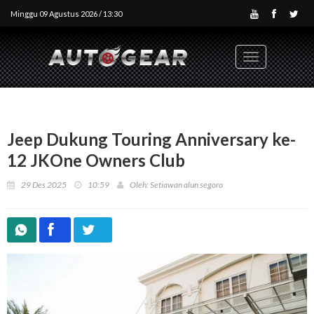
Minggu 09 Agustus 2026 / 13:30
Toggle
navigation
Jeep Dukung Touring Anniversary ke-
12 JKOne Owners Club
29 Des 2025
10:59
Oleh: Setiawan alun segoro