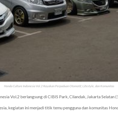
Honda Culture Indonesia Vol.2 Rayakan Perpaduan Otomotif, Lifestyle, dan Komunitas
esia Vol.2 berlangsung di CIBIS Park, Cilandak, Jakarta Selatan 
nesia, kegiatan ini menjadi titik temu pengguna dan komunitas Ho