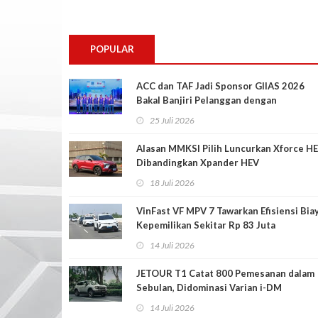
POPULAR
ACC dan TAF Jadi Sponsor GIIAS 2026
Bakal Banjiri Pelanggan dengan
Penawaran Menarik
25 Juli 2026
Alasan MMKSI Pilih Luncurkan Xforce H
Dibandingkan Xpander HEV
18 Juli 2026
VinFast VF MPV 7 Tawarkan Efisiensi Bia
Kepemilikan Sekitar Rp 83 Juta
14 Juli 2026
JETOUR T1 Catat 800 Pemesanan dalam
Sebulan, Didominasi Varian i-DM
14 Juli 2026