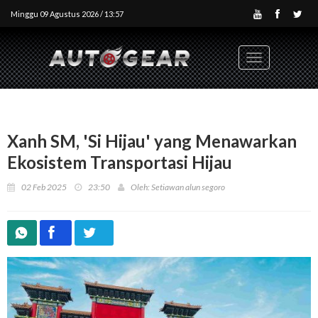
Minggu 09 Agustus 2026 / 13:57
Toggle
navigation
Xanh SM, 'Si Hijau' yang Menawarkan
Ekosistem Transportasi Hijau
02 Feb 2025
23:50
Oleh: Setiawan alun segoro