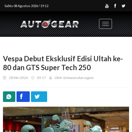
Sabtu 08 Agustus 2026 / 19:12
Toggle
navigation
Vespa Debut Eksklusif Edisi Ultah ke-
80 dan GTS Super Tech 250
28 Mei 2026
09:17
Oleh: Setiawan alun segoro