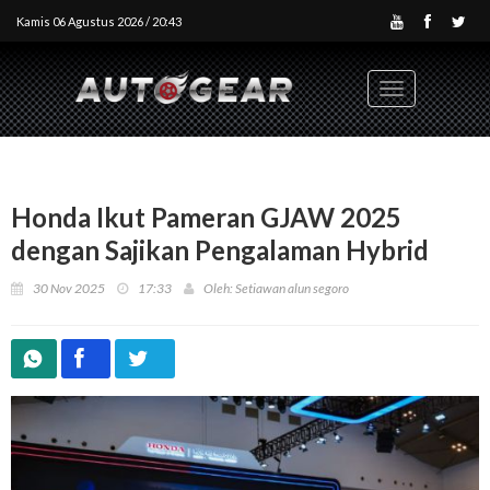
Kamis 06 Agustus 2026 / 20:43
Toggle
navigation
Honda Ikut Pameran GJAW 2025
dengan Sajikan Pengalaman Hybrid
30 Nov 2025
17:33
Oleh: Setiawan alun segoro