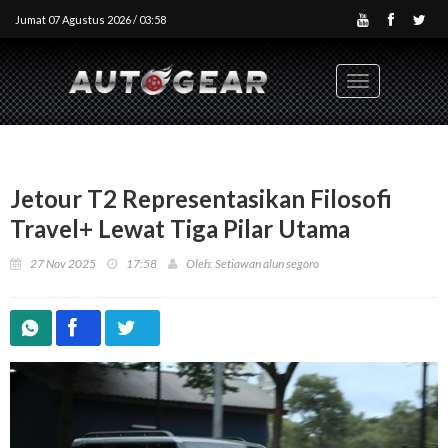
Jumat 07 Agustus 2026 / 03:58
Toggle
navigation
Jetour T2 Representasikan Filosofi
Travel+ Lewat Tiga Pilar Utama
27 Nov 2025
17:58
Oleh: Setiawan alun segoro