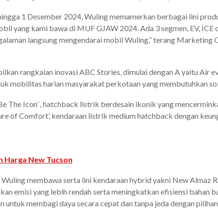
hingga 1 Desember 2024, Wuling memamerkan berbagai lini produ
 mobil yang kami bawa di MUF GJAW 2024. Ada 3 segmen, EV, ICE 
ngalaman langsung mengendarai mobil Wuling,” terang Marketing 
an rangkaian inovasi ABC Stories, dimulai dengan A yaitu Air ev ‘
tuk mobilitas harian masyarakat perkotaan yang membutuhkan sol
Be The Icon’ , hatchback listrik berdesain ikonik yang mencermi
Future of Comfort’, kendaraan listrik medium hatchback dengan k
an Harga New Tucson
a, Wuling membawa serta lini kendaraan hybrid yakni New Almaz RS
ilkan emisi yang lebih rendah serta meningkatkan efisiensi bahan
n untuk membagi daya secara cepat dan tanpa jeda dengan pilihan