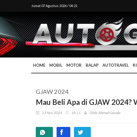
Jumat 07 Agustus 2026 / 04:21
HOME
MOBIL
MOTOR
BALAP
AUTOTRAVEL
K
GJAW 2024
Mau Beli Apa di GJAW 2024? 
23 Nov 2024
18:11
Oleh: Ahmad Garuda