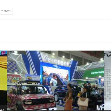
g motors
mat