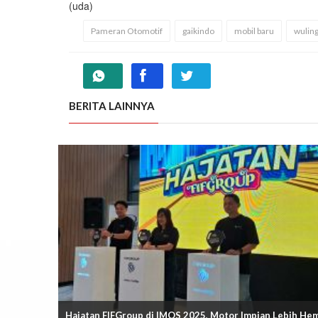
(uda)
Pameran Otomotif
gaikindo
mobil baru
wulin
BERITA LAINNYA
Hajatan FIFGroup di IMOS 2025, Motor Impian Lebih He