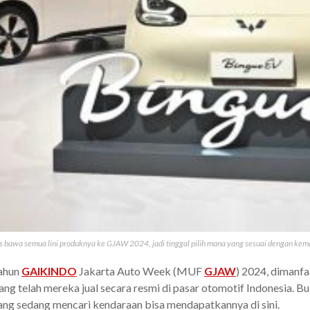
 bawa semua lini produknya ke GJAW 2024, jadi tinggal pilih mana yang sesuai dengan k
tahun
GAIKINDO
Jakarta Auto Week (MUF
GJAW
) 2024, dimanf
ng telah mereka jual secara resmi di pasar otomotif Indonesia.
ang sedang mencari kendaraan bisa mendapatkannya di sini.