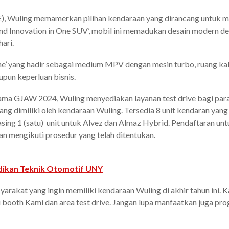
ICE), Wuling memamerkan pilihan kendaraan yang dirancang unt
 and Innovation in One SUV’, mobil ini memadukan desain modern 
ari.
ne’ yang hadir sebagai medium MPV dengan mesin turbo, ruang kabi
upun keperluan bisnis.
ama GJAW 2024, Wuling menyediakan layanan test drive bagi par
g dimiliki oleh kendaraan Wuling. Tersedia 8 unit kendaran yang terd
asing 1 (satu) unit untuk Alvez dan Almaz Hybrid. Pendaftaran un
an mengikuti prosedur yang telah ditentukan.
dikan Teknik Otomotif UNY
yarakat yang ingin memiliki kendaraan Wuling di akhir tahun ini
ooth Kami dan area test drive. Jangan lupa manfaatkan juga prog