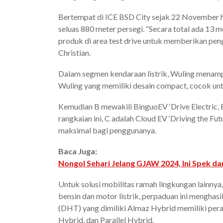
Bertempat di ICE BSD City sejak 22 November 
seluas 880 meter persegi. “Secara total ada 13
produk di area test drive untuk memberikan pe
Christian.
Dalam segmen kendaraan listrik, Wuling menampilk
Wuling yang memiliki desain compact, cocok un
Kemudian B mewakili BinguoEV ‘Drive Electric, 
rangkaian ini, C adalah Cloud EV ‘Driving the 
maksimal bagi penggunanya.
Baca Juga:
Nongol Sehari Jelang GJAW 2024, Ini Spek d
Untuk solusi mobilitas ramah lingkungan lainny
bensin dan motor listrik, perpaduan ini menghas
(DHT) yang dimiliki Almaz Hybrid memiliki pera
Hybrid, dan Parallel Hybrid.