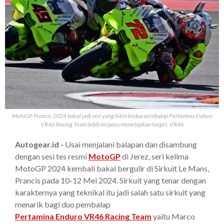
MotoGP Prancis 2024 bakal jadi seri yang bikin kedua pembalap Pertamina Enduro
VR46 Racing Team lebih terpacu menetapkan target. VR46
Autogear.id -
Usai menjalani balapan dan disambung
dengan sesi tes resmi
MotoGP
di Jerez, seri kelima
MotoGP 2024 kembali bakal bergulir di Sirkuit Le Mans,
Prancis pada 10-12 Mei 2024. Sirkuit yang tenar dengan
karakternya yang teknikal itu jadi salah satu sirkuit yang
menarik bagi duo pembalap
Pertamina Enduro VR46 Racing Team
yaitu Marco