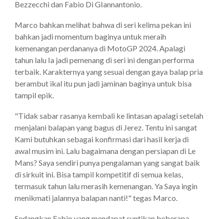
Bezzecchi dan Fabio Di GIannantonio.
Marco bahkan melihat bahwa di seri kelima pekan ini
bahkan jadi momentum baginya untuk meraih
kemenangan perdananya di MotoGP 2024. Apalagi
tahun lalu Ia jadi pemenang di seri ini dengan performa
terbaik. Karakternya yang sesuai dengan gaya balap pria
berambut ikal itu pun jadi jaminan baginya untuk bisa
tampil epik.
"Tidak sabar rasanya kembali ke lintasan apalagi setelah
menjalani balapan yang bagus di Jerez. Tentu ini sangat
Kami butuhkan sebagai konfirmasi dari hasil kerja di
awal musim ini. Lalu bagaimana dengan persiapan di Le
Mans? Saya sendiri punya pengalaman yang sangat baik
di sirkuit ini. Bisa tampil kompetitif di semua kelas,
termasuk tahun lalu merasih kemenangan. Ya Saya ingin
menikmati jalannya balapan nanti!" tegas Marco.
Sedangkan Fabio yang mendapat suntikan beberapa