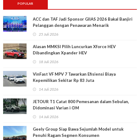
POPULAR
ACC dan TAF Jadi Sponsor GIIAS 2026 Bakal Banjiri
Pelanggan dengan Penawaran Menarik
25 Juli 2026
Alasan MMKSI Pilih Luncurkan Xforce HEV
Dibandingkan Xpander HEV
18 Juli 2026
VinFast VF MPV 7 Tawarkan Efisiensi Biaya
Kepemilikan Sekitar Rp 83 Juta
14 Juli 2026
JETOUR T1 Catat 800 Pemesanan dalam Sebulan,
Didominasi Varian i-DM
14 Juli 2026
Geely Group Siap Bawa Sejumlah Model untuk
Penuhi Ragam Segmen Konsumen