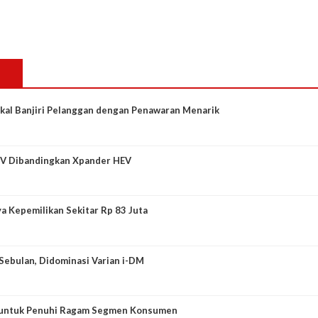
kal Banjiri Pelanggan dengan Penawaran Menarik
EV Dibandingkan Xpander HEV
ya Kepemilikan Sekitar Rp 83 Juta
ebulan, Didominasi Varian i-DM
l untuk Penuhi Ragam Segmen Konsumen