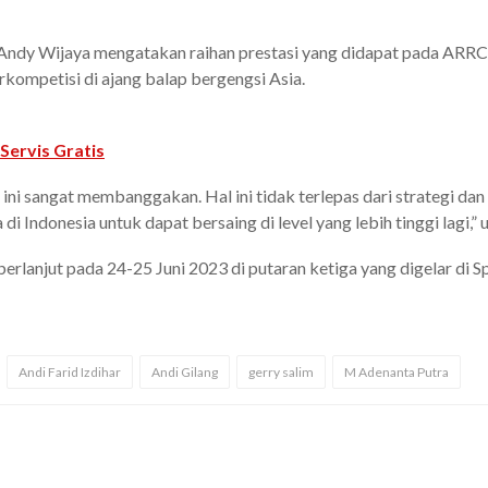
ndy Wijaya mengatakan raihan prestasi yang didapat pada ARRC p
kompetisi di ajang balap bergengsi Asia.
Servis Gratis
 ini sangat membanggakan. Hal ini tidak terlepas dari strategi d
di Indonesia untuk dapat bersaing di level yang lebih tinggi lagi,”
erlanjut pada 24-25 Juni 2023 di putaran ketiga yang digelar di Sp
Andi Farid Izdihar
Andi Gilang
gerry salim
M Adenanta Putra