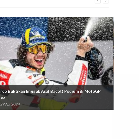
rco Buktikan Enggak Asal Bacot! Podium di MotoGP
Sukses Biki
rez
Justru Mala
29 Apr 2024
27 Apr 20