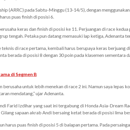
ship (ARRC) pada Sabtu-Minggu (13-14/5), dengan menggunakan 
rus puas finish di posisi 6.
berusaha keras dan finish di posisi ke 11. Perjuangan di race kedu
grup tengah. Petaka pun datang memasuki lap ketiga, Adenanta ter
eknis di race pertama, kembali harus berupaya keras berjuang di 
anta berada di posisi 8 dengan 30 poin pada klasemen sementara 
rtama di Segmen B
erusaha untuk lebih menekan di race 2 ini. Namun saya lepas kon
utaran mendatang,” ujar Adenanta.
di Farid Izdihar yang saat ini tergabung di Honda Asia-Dream Ra
 Gilang sapaan akrab Andi bersaing ketat berada di posisi lima be
n harus puas finish di posisi 5 di balapan pertama. Pada persainga