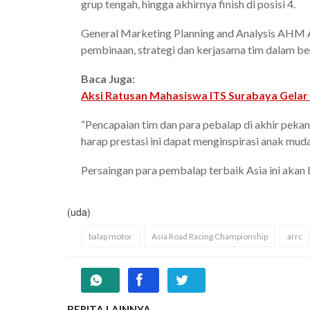
grup tengah, hingga akhirnya finish di posisi 4.
General Marketing Planning and Analysis AHM A
pembinaan, strategi dan kerjasama tim dalam ber
Baca Juga:
Aksi Ratusan Mahasiswa ITS Surabaya Gelar 
“Pencapaian tim dan para pebalap di akhir pekan
harap prestasi ini dapat menginspirasi anak muda 
Persaingan para pembalap terbaik Asia ini akan b
(uda)
balap motor
Asia Road Racing Championship
arrc
BERITA LAINNYA