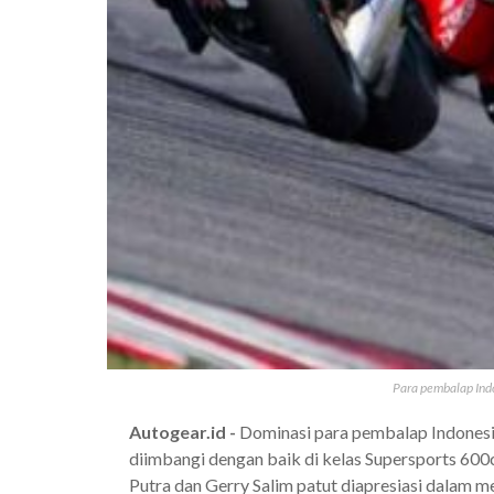
Para pembalap Ind
Autogear.id -
Dominasi para pembalap Indonesi
diimbangi dengan baik di kelas Supersports 6
Putra dan Gerry Salim patut diapresiasi dalam 