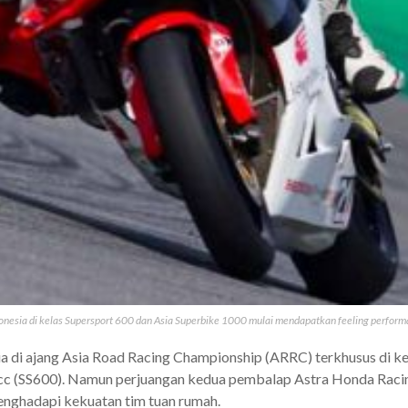
onesia di kelas Supersport 600 dan Asia Superbike 1000 mulai mendapatkan feeling perform
a di ajang Asia Road Racing Championship (ARRC) terkhusus di k
00cc (SS600). Namun perjuangan kedua pembalap Astra Honda Rac
menghadapi kekuatan tim tuan rumah.