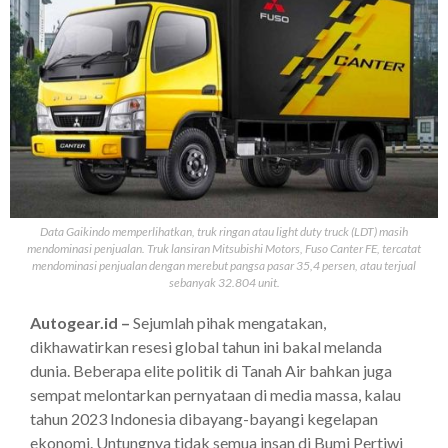
Data Gaikindo memperlihatkan, truk ringan atau light duty truck (LDT) masih
mendominasi penjualan. Truk lansiran Mitsubishi Motors, Fuso Canter FE, tercatat
mendominasi penjualan dengan merebut pangsa pasar 35,4 persen, atau terjual
sebanyak 32.804 unit.
Autogear.id –
Sejumlah pihak mengatakan,
dikhawatirkan resesi global tahun ini bakal melanda
dunia. Beberapa elite politik di Tanah Air bahkan juga
sempat melontarkan pernyataan di media massa, kalau
tahun 2023 Indonesia dibayang-bayangi kegelapan
ekonomi. Untungnya tidak semua insan di Bumi Pertiwi