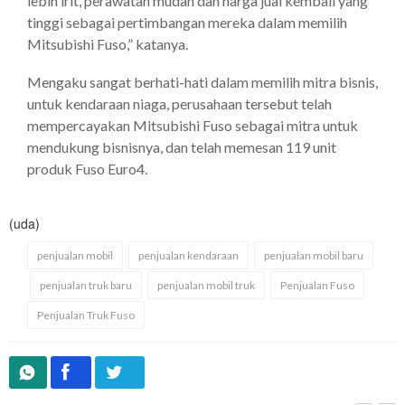
lebih irit, perawatan mudah dan harga jual kembali yang
tinggi sebagai pertimbangan mereka dalam memilih
Mitsubishi Fuso,” katanya.
Mengaku sangat berhati-hati dalam memilih mitra bisnis,
untuk kendaraan niaga, perusahaan tersebut telah
mempercayakan Mitsubishi Fuso sebagai mitra untuk
mendukung bisnisnya, dan telah memesan 119 unit
produk Fuso Euro4.
(uda)
penjualan mobil
penjualan kendaraan
penjualan mobil baru
penjualan truk baru
penjualan mobil truk
Penjualan Fuso
Penjualan Truk Fuso