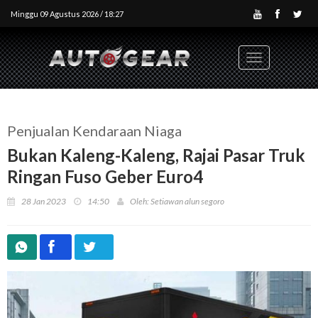
Minggu 09 Agustus 2026 / 18:27
Toggle
navigation
Penjualan Kendaraan Niaga
Bukan Kaleng-Kaleng, Rajai Pasar Truk
Ringan Fuso Geber Euro4
28 Jan 2023
14:50
Oleh: Setiawan alun segoro